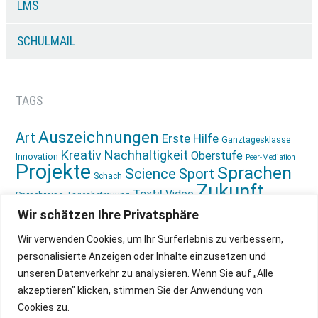
LMS
SCHULMAIL
TAGS
Auszeichnungen
Art
Erste Hilfe
Ganztagesklasse
Kreativ
Nachhaltigkeit
Oberstufe
Innovation
Peer-Mediation
Projekte
Sprachen
Science
Sport
Schach
Zukunft
Textil
Video
Sprachreise
Tagesbetreuung
gestalten
Ökologie
Wir schätzen Ihre Privatsphäre
Wir verwenden Cookies, um Ihr Surferlebnis zu verbessern,
personalisierte Anzeigen oder Inhalte einzusetzen und
unseren Datenverkehr zu analysieren. Wenn Sie auf „Alle
akzeptieren" klicken, stimmen Sie der Anwendung von
Cookies zu.
IMPRESSUM
INSTAGRAM