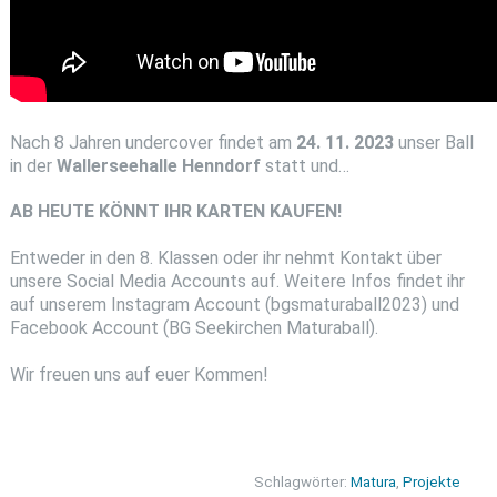
Nach 8 Jahren undercover findet am
24. 11. 2023
unser Ball
in der
Wallerseehalle Henndorf
statt und…
AB HEUTE KÖNNT IHR KARTEN KAUFEN!
Entweder in den 8. Klassen oder ihr nehmt Kontakt über
unsere Social Media Accounts auf. Weitere Infos findet ihr
auf unserem Instagram Account (bgsmaturaball2023) und
Facebook Account (BG Seekirchen Maturaball).
Wir freuen uns auf euer Kommen!
Schlagwörter:
Matura
,
Projekte