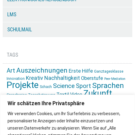
LMS
SCHULMAIL
TAGS
Auszeichnungen
Art
Erste Hilfe
Ganztagesklasse
Kreativ
Nachhaltigkeit
Oberstufe
Innovation
Peer-Mediation
Projekte
Sprachen
Science
Sport
Schach
Zukunft
Textil
Video
Sprachreise
Tagesbetreuung
gestalten
Ökologie
Wir schätzen Ihre Privatsphäre
Wir verwenden Cookies, um Ihr Surferlebnis zu verbessern,
personalisierte Anzeigen oder Inhalte einzusetzen und
unseren Datenverkehr zu analysieren. Wenn Sie auf „Alle