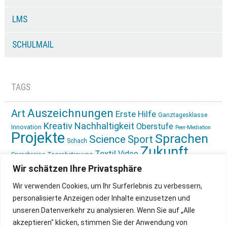
LMS
SCHULMAIL
TAGS
Auszeichnungen
Art
Erste Hilfe
Ganztagesklasse
Kreativ
Nachhaltigkeit
Oberstufe
Innovation
Peer-Mediation
Projekte
Sprachen
Science
Sport
Schach
Zukunft
Textil
Video
Sprachreise
Tagesbetreuung
gestalten
Ökologie
Wir schätzen Ihre Privatsphäre
Wir verwenden Cookies, um Ihr Surferlebnis zu verbessern,
personalisierte Anzeigen oder Inhalte einzusetzen und
unseren Datenverkehr zu analysieren. Wenn Sie auf „Alle
akzeptieren" klicken, stimmen Sie der Anwendung von