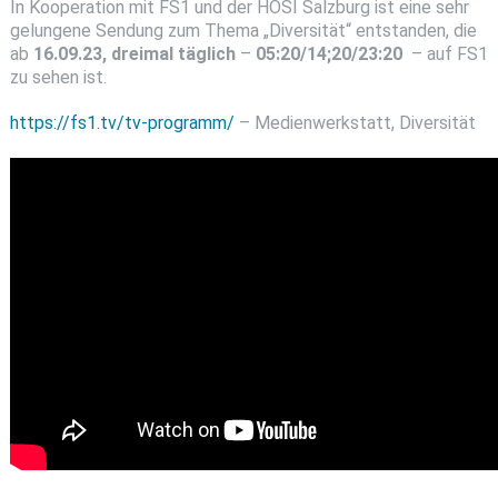
In Kooperation mit FS1 und der HOSI Salzburg ist eine sehr
gelungene Sendung zum Thema „Diversität“ entstanden, die
ab
16.09.23, dreimal täglich
–
05:20/14;20/23:20
– auf FS1
zu sehen ist.
https://fs1.tv/tv-programm/
– Medienwerkstatt, Diversität