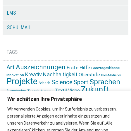
LMS
SCHULMAIL
TAGS
Auszeichnungen
Art
Erste Hilfe
Ganztagesklasse
Kreativ
Nachhaltigkeit
Oberstufe
Innovation
Peer-Mediation
Projekte
Sprachen
Science
Sport
Schach
Zukunft
Textil
Video
Sprachreise
Tagesbetreuung
gestalten
Ökologie
Wir schätzen Ihre Privatsphäre
Wir verwenden Cookies, um Ihr Surferlebnis zu verbessern,
personalisierte Anzeigen oder Inhalte einzusetzen und
unseren Datenverkehr zu analysieren. Wenn Sie auf „Alle
akzeptieren" klicken, stimmen Sie der Anwendung von