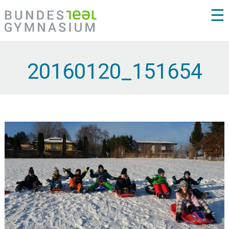
☰
20160120_151654