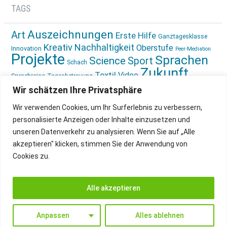
TAGS
Auszeichnungen
Art
Erste Hilfe
Ganztagesklasse
Kreativ
Nachhaltigkeit
Oberstufe
Innovation
Peer-Mediation
Projekte
Sprachen
Science
Sport
Schach
Zukunft
Textil
Video
Sprachreise
Tagesbetreuung
gestalten
Ökologie
Wir schätzen Ihre Privatsphäre
Wir verwenden Cookies, um Ihr Surferlebnis zu verbessern,
personalisierte Anzeigen oder Inhalte einzusetzen und
unseren Datenverkehr zu analysieren. Wenn Sie auf „Alle
akzeptieren" klicken, stimmen Sie der Anwendung von
Cookies zu.
IMPRESSUM
INSTAGRAM
DATENSCHUTZ
Alle akzeptieren
Anpassen
Alles ablehnen