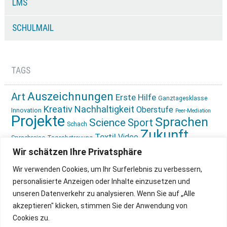
LMS
SCHULMAIL
TAGS
Auszeichnungen
Art
Erste Hilfe
Ganztagesklasse
Kreativ
Nachhaltigkeit
Oberstufe
Innovation
Peer-Mediation
Projekte
Sprachen
Science
Sport
Schach
Zukunft
Textil
Video
Sprachreise
Tagesbetreuung
gestalten
Ökologie
Wir schätzen Ihre Privatsphäre
Wir verwenden Cookies, um Ihr Surferlebnis zu verbessern,
personalisierte Anzeigen oder Inhalte einzusetzen und
unseren Datenverkehr zu analysieren. Wenn Sie auf „Alle
akzeptieren" klicken, stimmen Sie der Anwendung von
Cookies zu.
IMPRESSUM
INSTAGRAM