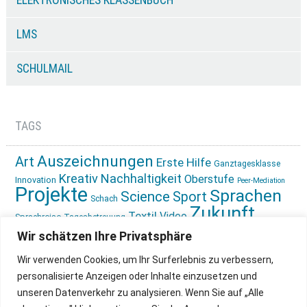
ELEKTRONISCHES KLASSENBUCH
LMS
SCHULMAIL
TAGS
Auszeichnungen
Art
Erste Hilfe
Ganztagesklasse
Kreativ
Nachhaltigkeit
Oberstufe
Innovation
Peer-Mediation
Projekte
Sprachen
Science
Sport
Schach
Zukunft
Textil
Video
Sprachreise
Tagesbetreuung
gestalten
Ökologie
Wir schätzen Ihre Privatsphäre
Wir verwenden Cookies, um Ihr Surferlebnis zu verbessern,
personalisierte Anzeigen oder Inhalte einzusetzen und
unseren Datenverkehr zu analysieren. Wenn Sie auf „Alle