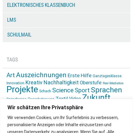
ELEKTRONISCHES KLASSENBUCH
LMS
SCHULMAIL
TAGS
Auszeichnungen
Art
Erste Hilfe
Ganztagesklasse
Kreativ
Nachhaltigkeit
Oberstufe
Innovation
Peer-Mediation
Projekte
Sprachen
Science
Sport
Schach
Zukunft
Textil
Video
Sprachreise
Tagesbetreuung
gestalten
Ökologie
Wir schätzen Ihre Privatsphäre
Wir verwenden Cookies, um Ihr Surferlebnis zu verbessern,
personalisierte Anzeigen oder Inhalte einzusetzen und
unseren Datenverkehr zu analysieren. Wenn Sie auf „Alle