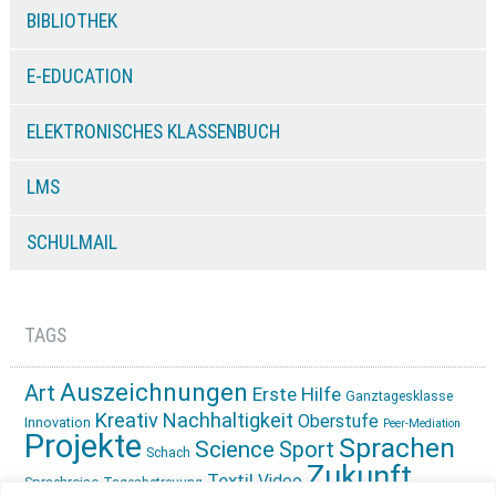
BIBLIOTHEK
E-EDUCATION
ELEKTRONISCHES KLASSENBUCH
LMS
SCHULMAIL
TAGS
Auszeichnungen
Art
Erste Hilfe
Ganztagesklasse
Kreativ
Nachhaltigkeit
Oberstufe
Innovation
Peer-Mediation
Projekte
Sprachen
Science
Sport
Schach
Zukunft
Textil
Video
Sprachreise
Tagesbetreuung