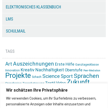
ELEKTRONISCHES KLASSENBUCH
LMS
SCHULMAIL
TAGS
Auszeichnungen
Art
Erste Hilfe
Ganztagesklasse
Kreativ
Nachhaltigkeit
Oberstufe
Innovation
Peer-Mediation
Projekte
Sprachen
Science
Sport
Schach
Zukunft
Textil
Video
Sprachreise
Tagesbetreuung
gestalten
Ökologie
Wir schätzen Ihre Privatsphäre
Wir verwenden Cookies, um Ihr Surferlebnis zu verbessern,
personalisierte Anzeigen oder Inhalte einzusetzen und