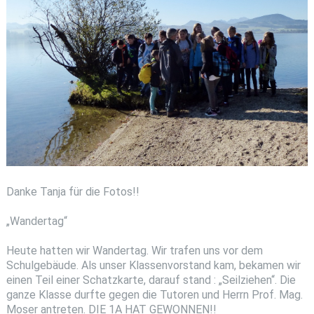
Danke Tanja für die Fotos!!
„Wandertag“
Heute hatten wir Wandertag. Wir trafen uns vor dem
Schulgebäude. Als unser Klassenvorstand kam, bekamen wir
einen Teil einer Schatzkarte, darauf stand : „Seilziehen“. Die
ganze Klasse durfte gegen die Tutoren und Herrn Prof. Mag.
Moser antreten. DIE 1A HAT GEWONNEN!!