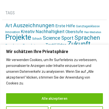
TAGS
Auszeichnungen
Art
Erste Hilfe
Ganztagesklasse
Kreativ
Nachhaltigkeit
Oberstufe
Innovation
Peer-Mediation
Projekte
Sprachen
Science
Sport
Schach
Zukunft
Textil
Video
Sprachreise
Tagesbetreuung
gestalten
Ökologie
Wir schätzen Ihre Privatsphäre
Wir verwenden Cookies, um Ihr Surferlebnis zu verbessern,
personalisierte Anzeigen oder Inhalte einzusetzen und
unseren Datenverkehr zu analysieren. Wenn Sie auf „Alle
akzeptieren" klicken, stimmen Sie der Anwendung von
Cookies zu.
IMPRESSUM
INSTAGRAM
DATENSCHUTZ
Alle akzeptieren