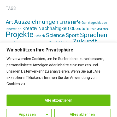
TAGS
Auszeichnungen
Art
Erste Hilfe
Ganztagesklasse
Kreativ
Nachhaltigkeit
Oberstufe
Innovation
Peer-Mediation
Projekte
Sprachen
Science
Sport
Schach
Zukunft
Textil
Video
Sprachreise
Tagesbetreuung
gestalten
Ökologie
Wir schätzen Ihre Privatsphäre
Wir verwenden Cookies, um Ihr Surferlebnis zu verbessern,
personalisierte Anzeigen oder Inhalte einzusetzen und
unseren Datenverkehr zu analysieren. Wenn Sie auf „Alle
akzeptieren" klicken, stimmen Sie der Anwendung von
Cookies zu.
IMPRESSUM
INSTAGRAM
DATENSCHUTZ
Alle akzeptieren
Anpassen
Alles ablehnen