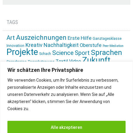
TAGS
Auszeichnungen
Art
Erste Hilfe
Ganztagesklasse
Kreativ
Nachhaltigkeit
Oberstufe
Innovation
Peer-Mediation
Projekte
Sprachen
Science
Sport
Schach
Zukunft
Textil
Video
Sprachreise
Tagesbetreuung
gestalten
Ökologie
Wir schätzen Ihre Privatsphäre
Wir verwenden Cookies, um Ihr Surferlebnis zu verbessern,
personalisierte Anzeigen oder Inhalte einzusetzen und
unseren Datenverkehr zu analysieren. Wenn Sie auf „Alle
akzeptieren" klicken, stimmen Sie der Anwendung von
Cookies zu.
IMPRESSUM
INSTAGRAM
DATENSCHUTZ
Alle akzeptieren