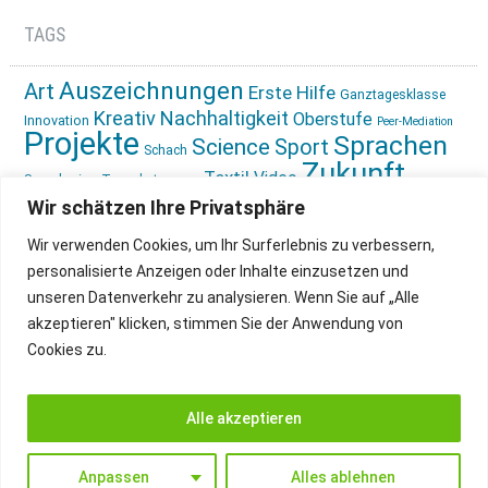
TAGS
Auszeichnungen
Art
Erste Hilfe
Ganztagesklasse
Kreativ
Nachhaltigkeit
Oberstufe
Innovation
Peer-Mediation
Projekte
Sprachen
Science
Sport
Schach
Zukunft
Textil
Video
Sprachreise
Tagesbetreuung
gestalten
Ökologie
Wir schätzen Ihre Privatsphäre
Wir verwenden Cookies, um Ihr Surferlebnis zu verbessern,
personalisierte Anzeigen oder Inhalte einzusetzen und
unseren Datenverkehr zu analysieren. Wenn Sie auf „Alle
akzeptieren" klicken, stimmen Sie der Anwendung von
Cookies zu.
IMPRESSUM
INSTAGRAM
DATENSCHUTZ
Alle akzeptieren
Anpassen
Alles ablehnen