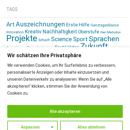
TAGS
Auszeichnungen
Art
Erste Hilfe
Ganztagesklasse
Kreativ
Nachhaltigkeit
Oberstufe
Innovation
Peer-Mediation
Projekte
Sprachen
Science
Sport
Schach
Zukunft
Textil
Video
Sprachreise
Tagesbetreuung
gestalten
Ökologie
Wir schätzen Ihre Privatsphäre
Wir verwenden Cookies, um Ihr Surferlebnis zu verbessern,
personalisierte Anzeigen oder Inhalte einzusetzen und
unseren Datenverkehr zu analysieren. Wenn Sie auf „Alle
akzeptieren" klicken, stimmen Sie der Anwendung von
Cookies zu.
IMPRESSUM
INSTAGRAM
DATENSCHUTZ
Alle akzeptieren
Anpassen
Alles ablehnen