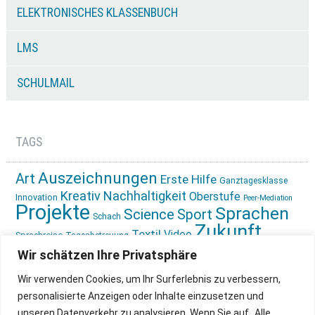
ELEKTRONISCHES KLASSENBUCH
LMS
SCHULMAIL
TAGS
Auszeichnungen
Art
Erste Hilfe
Ganztagesklasse
Kreativ
Nachhaltigkeit
Oberstufe
Innovation
Peer-Mediation
Projekte
Sprachen
Science
Sport
Schach
Zukunft
Textil
Video
Sprachreise
Tagesbetreuung
gestalten
Ökologie
Wir schätzen Ihre Privatsphäre
Wir verwenden Cookies, um Ihr Surferlebnis zu verbessern,
personalisierte Anzeigen oder Inhalte einzusetzen und
unseren Datenverkehr zu analysieren. Wenn Sie auf „Alle