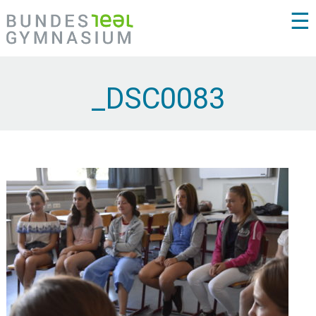
☰
_DSC0083