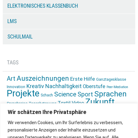
ELEKTRONISCHES KLASSENBUCH
LMS
SCHULMAIL
TAGS
Auszeichnungen
Art
Erste Hilfe
Ganztagesklasse
Kreativ
Nachhaltigkeit
Oberstufe
Innovation
Peer-Mediation
Projekte
Sprachen
Science
Sport
Schach
Zukunft
Textil
Video
Sprachreise
Tagesbetreuung
gestalten
Ökologie
Wir schätzen Ihre Privatsphäre
Wir verwenden Cookies, um Ihr Surferlebnis zu verbessern,
personalisierte Anzeigen oder Inhalte einzusetzen und
unseren Datenverkehr zu analysieren. Wenn Sie auf „Alle