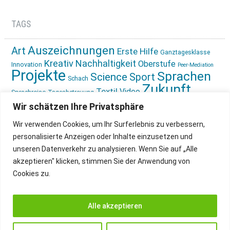
TAGS
Auszeichnungen
Art
Erste Hilfe
Ganztagesklasse
Kreativ
Nachhaltigkeit
Oberstufe
Innovation
Peer-Mediation
Projekte
Sprachen
Science
Sport
Schach
Zukunft
Textil
Video
Sprachreise
Tagesbetreuung
gestalten
Ökologie
Wir schätzen Ihre Privatsphäre
Wir verwenden Cookies, um Ihr Surferlebnis zu verbessern,
personalisierte Anzeigen oder Inhalte einzusetzen und
unseren Datenverkehr zu analysieren. Wenn Sie auf „Alle
akzeptieren" klicken, stimmen Sie der Anwendung von
Cookies zu.
IMPRESSUM
INSTAGRAM
DATENSCHUTZ
Alle akzeptieren