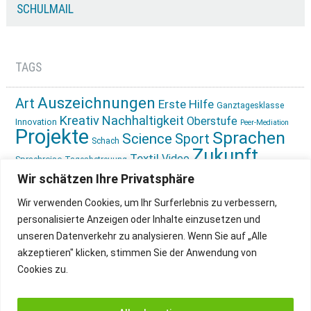
SCHULMAIL
TAGS
Auszeichnungen
Art
Erste Hilfe
Ganztagesklasse
Kreativ
Nachhaltigkeit
Oberstufe
Innovation
Peer-Mediation
Projekte
Sprachen
Science
Sport
Schach
Zukunft
Textil
Video
Sprachreise
Tagesbetreuung
gestalten
Ökologie
Wir schätzen Ihre Privatsphäre
Wir verwenden Cookies, um Ihr Surferlebnis zu verbessern,
personalisierte Anzeigen oder Inhalte einzusetzen und
unseren Datenverkehr zu analysieren. Wenn Sie auf „Alle
akzeptieren" klicken, stimmen Sie der Anwendung von
Cookies zu.
IMPRESSUM
INSTAGRAM
DATENSCHUTZ