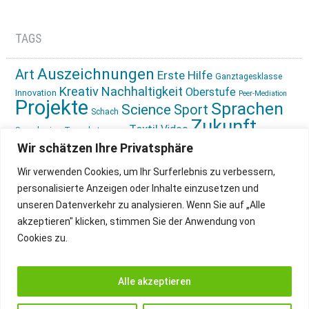
TAGS
Auszeichnungen
Art
Erste Hilfe
Ganztagesklasse
Kreativ
Nachhaltigkeit
Oberstufe
Innovation
Peer-Mediation
Projekte
Sprachen
Science
Sport
Schach
Zukunft
Textil
Video
Sprachreise
Tagesbetreuung
gestalten
Ökologie
Wir schätzen Ihre Privatsphäre
Wir verwenden Cookies, um Ihr Surferlebnis zu verbessern,
personalisierte Anzeigen oder Inhalte einzusetzen und
unseren Datenverkehr zu analysieren. Wenn Sie auf „Alle
akzeptieren" klicken, stimmen Sie der Anwendung von
Cookies zu.
IMPRESSUM
INSTAGRAM
DATENSCHUTZ
Alle akzeptieren