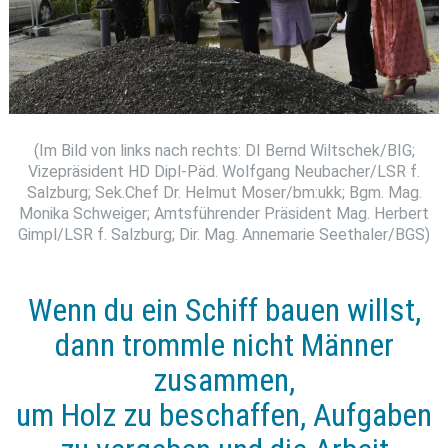
(Im Bild von links nach rechts: DI Bernd Wiltschek/BIG;
Vizepräsident HD Dipl-Päd. Wolfgang Neubacher/LSR f.
Salzburg; Sek.Chef Dr. Helmut Moser/bm:ukk; Bgm. Mag.
Monika Schweiger; Amtsführender Präsident Mag. Herbert
Gimpl/LSR f. Salzburg; Dir. Mag. Annemarie Seethaler/BGS)
Wenn du ein Schiff bauen willst,
dann trommle nicht Männer
zusammen,
um Holz zu beschaffen, Aufgaben