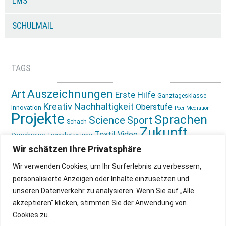
LMS
SCHULMAIL
TAGS
Auszeichnungen
Art
Erste Hilfe
Ganztagesklasse
Kreativ
Nachhaltigkeit
Oberstufe
Innovation
Peer-Mediation
Projekte
Sprachen
Science
Sport
Schach
Zukunft
Textil
Video
Sprachreise
Tagesbetreuung
gestalten
Ökologie
Wir schätzen Ihre Privatsphäre
Wir verwenden Cookies, um Ihr Surferlebnis zu verbessern,
personalisierte Anzeigen oder Inhalte einzusetzen und
unseren Datenverkehr zu analysieren. Wenn Sie auf „Alle
akzeptieren" klicken, stimmen Sie der Anwendung von
Cookies zu.
IMPRESSUM
INSTAGRAM