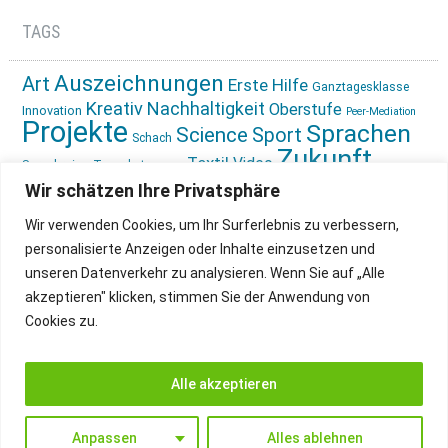
TAGS
Auszeichnungen
Art
Erste Hilfe
Ganztagesklasse
Kreativ
Nachhaltigkeit
Oberstufe
Innovation
Peer-Mediation
Projekte
Sprachen
Science
Sport
Schach
Zukunft
Textil
Video
Sprachreise
Tagesbetreuung
gestalten
Ökologie
Wir schätzen Ihre Privatsphäre
Wir verwenden Cookies, um Ihr Surferlebnis zu verbessern,
personalisierte Anzeigen oder Inhalte einzusetzen und
unseren Datenverkehr zu analysieren. Wenn Sie auf „Alle
akzeptieren" klicken, stimmen Sie der Anwendung von
Cookies zu.
IMPRESSUM
INSTAGRAM
DATENSCHUTZ
Alle akzeptieren
Anpassen
Alles ablehnen