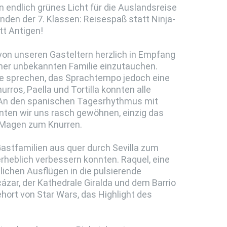
n endlich grünes Licht für die Auslandsreise
nden der 7. Klassen: Reisespaß statt Ninja-
tt Antigen!
n unseren Gasteltern herzlich in Empfang
iner unbekannten Familie einzutauchen.
che sprechen, das Sprachtempo jedoch eine
rros, Paella und Tortilla konnten alle
 An den spanischen Tagesrhythmus mit
nten wir uns rasch gewöhnen, einzig das
Magen zum Knurren.
astfamilien aus quer durch Sevilla zum
erheblich verbessern konnten. Raquel, eine
lichen Ausflügen in die pulsierende
ázar, der Kathedrale Giralda und dem Barrio
ehort von Star Wars, das Highlight des