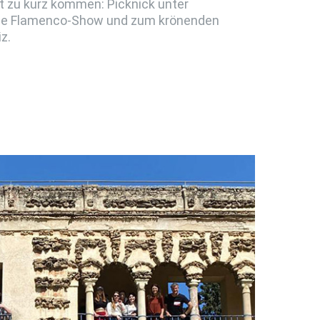
t zu kurz kommen: Picknick unter
ige Flamenco-Show und zum krönenden
z.