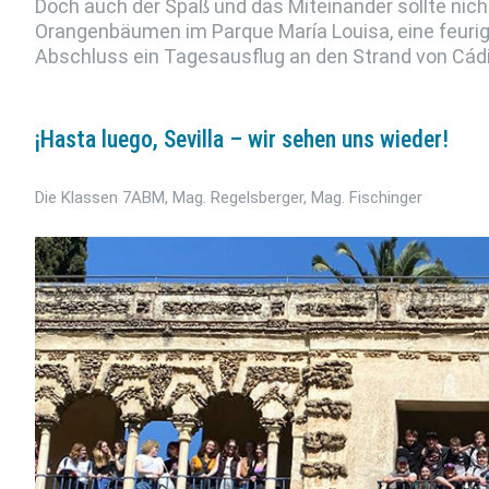
Doch auch der Spaß und das Miteinander sollte nich
Orangenbäumen im Parque María Louisa, eine feur
Abschluss ein Tagesausflug an den Strand von Cádi
¡Hasta luego, Sevilla – wir sehen uns wieder!
Die Klassen 7ABM, Mag. Regelsberger, Mag. Fischinger