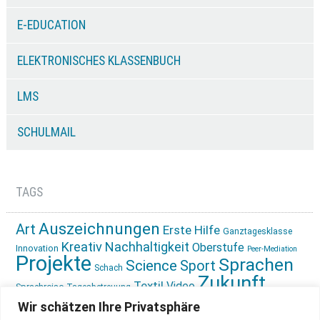
E-EDUCATION
ELEKTRONISCHES KLASSENBUCH
LMS
SCHULMAIL
TAGS
Auszeichnungen
Art
Erste Hilfe
Ganztagesklasse
Kreativ
Nachhaltigkeit
Oberstufe
Innovation
Peer-Mediation
Projekte
Sprachen
Science
Sport
Schach
Zukunft
Textil
Video
Sprachreise
Tagesbetreuung
gestalten
Ökologie
Wir schätzen Ihre Privatsphäre