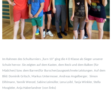
Im Rahmen des Schulturniers „Turn 10“ ging die 4 D Klasse als Sieger unserer
Schule hervor. Sie zeigten auf dem Kasten, dem Reck und dem Balken (für
Mädchen) bzw. dem Barren(für Burschen)
ausgezeichnete Leistungen. Auf dem
Bild: Dominik Gritsch, Markus Untermoser, Andreas Angelberger; Simon
Dihlmann, Yannik Wenzel,
Sabine Leimüller, Lena Loibl, Tanja Winkler, Stella
Mosgieler, Anja Haberlandner (von links)