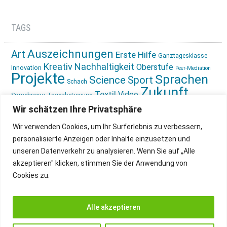
TAGS
Auszeichnungen
Art
Erste Hilfe
Ganztagesklasse
Kreativ
Nachhaltigkeit
Oberstufe
Innovation
Peer-Mediation
Projekte
Sprachen
Science
Sport
Schach
Zukunft
Textil
Video
Sprachreise
Tagesbetreuung
gestalten
Ökologie
Wir schätzen Ihre Privatsphäre
Wir verwenden Cookies, um Ihr Surferlebnis zu verbessern,
personalisierte Anzeigen oder Inhalte einzusetzen und
unseren Datenverkehr zu analysieren. Wenn Sie auf „Alle
akzeptieren" klicken, stimmen Sie der Anwendung von
Cookies zu.
IMPRESSUM
INSTAGRAM
DATENSCHUTZ
Alle akzeptieren