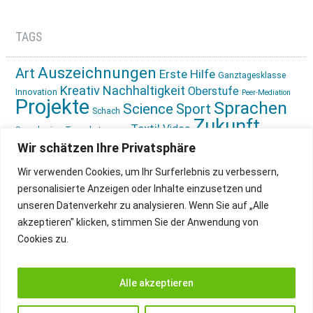
TAGS
Auszeichnungen
Art
Erste Hilfe
Ganztagesklasse
Kreativ
Nachhaltigkeit
Oberstufe
Innovation
Peer-Mediation
Projekte
Sprachen
Science
Sport
Schach
Zukunft
Textil
Video
Sprachreise
Tagesbetreuung
gestalten
Ökologie
Wir schätzen Ihre Privatsphäre
Wir verwenden Cookies, um Ihr Surferlebnis zu verbessern,
personalisierte Anzeigen oder Inhalte einzusetzen und
unseren Datenverkehr zu analysieren. Wenn Sie auf „Alle
akzeptieren" klicken, stimmen Sie der Anwendung von
Cookies zu.
IMPRESSUM
INSTAGRAM
DATENSCHUTZ
Alle akzeptieren