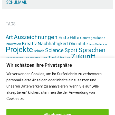
SCHULMAIL
TAGS
Auszeichnungen
Art
Erste Hilfe
Ganztagesklasse
Kreativ
Nachhaltigkeit
Oberstufe
Innovation
Peer-Mediation
Projekte
Sprachen
Science
Sport
Schach
Zukunft
Textil
Video
Sprachreise
Tagesbetreuung
gestalten
Ökologie
Wir schätzen Ihre Privatsphäre
Wir verwenden Cookies, um Ihr Surferlebnis zu verbessern,
personalisierte Anzeigen oder Inhalte einzusetzen und
unseren Datenverkehr zu analysieren. Wenn Sie auf „Alle
akzeptieren" klicken, stimmen Sie der Anwendung von
Cookies zu.
IMPRESSUM
INSTAGRAM
DATENSCHUTZ
Alle akzeptieren