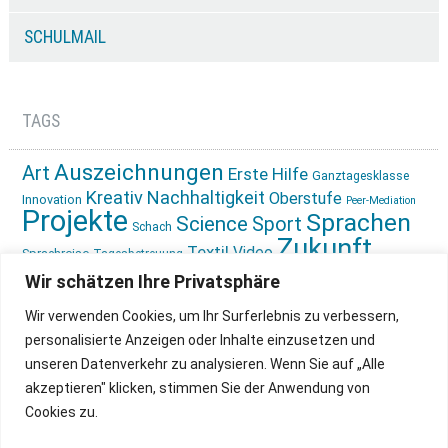
SCHULMAIL
TAGS
Auszeichnungen
Art
Erste Hilfe
Ganztagesklasse
Kreativ
Nachhaltigkeit
Oberstufe
Innovation
Peer-Mediation
Projekte
Sprachen
Science
Sport
Schach
Zukunft
Textil
Video
Sprachreise
Tagesbetreuung
gestalten
Ökologie
Wir schätzen Ihre Privatsphäre
Wir verwenden Cookies, um Ihr Surferlebnis zu verbessern,
personalisierte Anzeigen oder Inhalte einzusetzen und
unseren Datenverkehr zu analysieren. Wenn Sie auf „Alle
akzeptieren" klicken, stimmen Sie der Anwendung von
Cookies zu.
IMPRESSUM
INSTAGRAM
DATENSCHUTZ