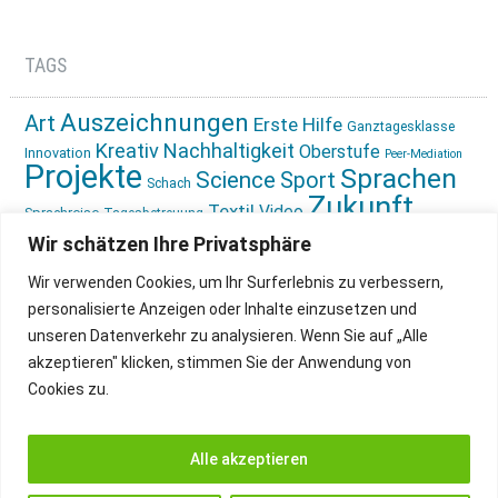
TAGS
Auszeichnungen
Art
Erste Hilfe
Ganztagesklasse
Kreativ
Nachhaltigkeit
Oberstufe
Innovation
Peer-Mediation
Projekte
Sprachen
Science
Sport
Schach
Zukunft
Textil
Video
Sprachreise
Tagesbetreuung
gestalten
Ökologie
Wir schätzen Ihre Privatsphäre
Wir verwenden Cookies, um Ihr Surferlebnis zu verbessern,
personalisierte Anzeigen oder Inhalte einzusetzen und
unseren Datenverkehr zu analysieren. Wenn Sie auf „Alle
akzeptieren" klicken, stimmen Sie der Anwendung von
Cookies zu.
IMPRESSUM
INSTAGRAM
DATENSCHUTZ
Alle akzeptieren