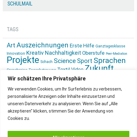
SCHULMAIL
TAGS
Auszeichnungen
Art
Erste Hilfe
Ganztagesklasse
Kreativ
Nachhaltigkeit
Oberstufe
Innovation
Peer-Mediation
Projekte
Sprachen
Science
Sport
Schach
Zukunft
Textil
Video
Sprachreise
Tagesbetreuung
gestalten
Ökologie
Wir schätzen Ihre Privatsphäre
Wir verwenden Cookies, um Ihr Surferlebnis zu verbessern,
personalisierte Anzeigen oder Inhalte einzusetzen und
unseren Datenverkehr zu analysieren. Wenn Sie auf „Alle
akzeptieren" klicken, stimmen Sie der Anwendung von
Cookies zu.
IMPRESSUM
INSTAGRAM
DATENSCHUTZ