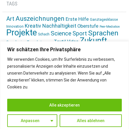
TAGS
Auszeichnungen
Art
Erste Hilfe
Ganztagesklasse
Kreativ
Nachhaltigkeit
Oberstufe
Innovation
Peer-Mediation
Projekte
Sprachen
Science
Sport
Schach
Zukunft
Textil
Video
Sprachreise
Tagesbetreuung
gestalten
Ökologie
Wir schätzen Ihre Privatsphäre
Wir verwenden Cookies, um Ihr Surferlebnis zu verbessern,
personalisierte Anzeigen oder Inhalte einzusetzen und
unseren Datenverkehr zu analysieren. Wenn Sie auf „Alle
akzeptieren" klicken, stimmen Sie der Anwendung von
Cookies zu.
IMPRESSUM
INSTAGRAM
DATENSCHUTZ
Alle akzeptieren
Anpassen
Alles ablehnen