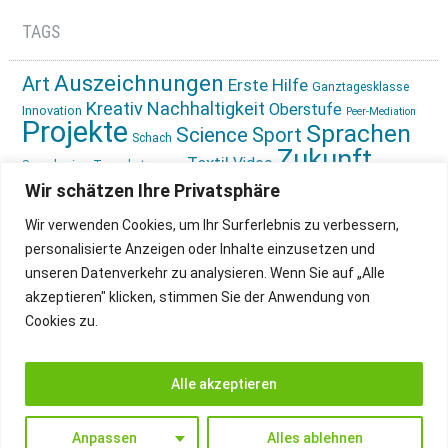
TAGS
Auszeichnungen
Art
Erste Hilfe
Ganztagesklasse
Kreativ
Nachhaltigkeit
Oberstufe
Innovation
Peer-Mediation
Projekte
Sprachen
Science
Sport
Schach
Zukunft
Textil
Video
Sprachreise
Tagesbetreuung
gestalten
Ökologie
Wir schätzen Ihre Privatsphäre
Wir verwenden Cookies, um Ihr Surferlebnis zu verbessern,
personalisierte Anzeigen oder Inhalte einzusetzen und
unseren Datenverkehr zu analysieren. Wenn Sie auf „Alle
akzeptieren" klicken, stimmen Sie der Anwendung von
Cookies zu.
IMPRESSUM
INSTAGRAM
DATENSCHUTZ
Alle akzeptieren
Anpassen
Alles ablehnen