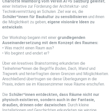
Charlotte Malmborg vom Verein
AT+S Salzburg
geleitet
,
einer Initiative zur Förderung der Architektur- und
Technikvermittlung an Schulen. Ziel war es, die
Schüler*innen für Baukultur zu sensibilisieren
und ihnen
die Möglichkeit zu geben,
eigene visionäre Ideen zu
entwickeln
.
Der Workshop begann mit einer
grundlegenden
Auseinandersetzung mit dem Konzept des Raumes:
•
Was macht einen Raum aus?
• Wo beginnt und endet er?
Über ein kreatives Brainstorming erkundeten die
Teilnehmer*innen die Begriffe
Boden, Dach, Wand
und
Tragwe
rk und hinterfragten deren Grenzen und Möglichkeiten.
Anschließend übertrugen sie diese Überlegungen in die
Praxis, indem sie im Klassenzimmer neue Räume erschufen.
Die
Schüler*innen entdeckten, dass Räume nicht nur
physisch existieren, sondern auch in der Fantasie,
draußen, drinnen oder dazwischen
. Durch kleine
Installationen und Geschichten erkundeten sie winzige