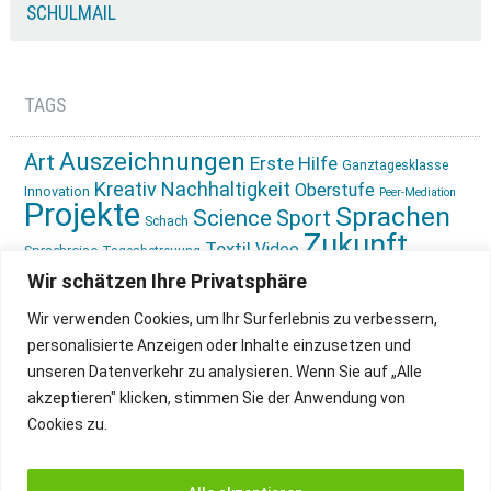
SCHULMAIL
TAGS
Auszeichnungen
Art
Erste Hilfe
Ganztagesklasse
Kreativ
Nachhaltigkeit
Oberstufe
Innovation
Peer-Mediation
Projekte
Sprachen
Science
Sport
Schach
Zukunft
Textil
Video
Sprachreise
Tagesbetreuung
gestalten
Ökologie
Wir schätzen Ihre Privatsphäre
Wir verwenden Cookies, um Ihr Surferlebnis zu verbessern,
personalisierte Anzeigen oder Inhalte einzusetzen und
unseren Datenverkehr zu analysieren. Wenn Sie auf „Alle
akzeptieren" klicken, stimmen Sie der Anwendung von
Cookies zu.
IMPRESSUM
INSTAGRAM
DATENSCHUTZ