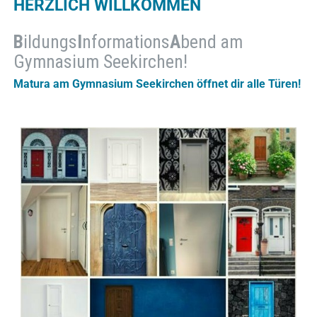
HERZLICH WILLKOMMEN
B
ildungs
I
nformations
A
bend am
Gymnasium Seekirchen!
Matura am Gymnasium Seekirchen öffnet dir alle Türen!