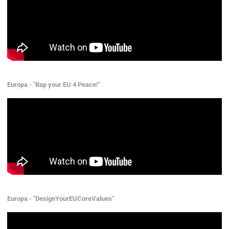
Europa - "Rap your EU 4 Peace!"
Europa - "DesignYourEUCoreValues"