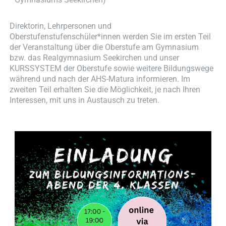
Direktorin, Lehrpersonen und
Oberstufenstufenschüler*innen werden Sie im ersten Teil
der Veranstaltung über die Oberstufe am Gymnasium
bzw. das Realgymnasium Seekirchen und unser
KURSSYSTEM der Oberstufe sowie weitere Bildungswege
während und nach der AHS-Matura informieren. Im
zweiten Teil erhalten Sie die Möglichkeit, je nach Ihren
Interessen, mit uns in Austausch zu treten.