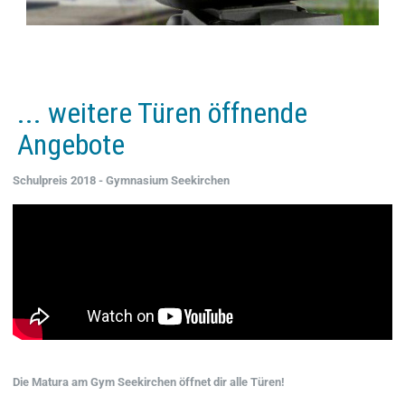
... weitere Türen öffnende
Angebote​
Schulpreis 2018 - Gymnasium Seekirchen
Die Matura am Gym Seekirchen öffnet dir alle Türen!