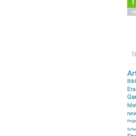
1
s
T
Ar
Bib
Er
Ga
Mat
ne
Proj
Schu