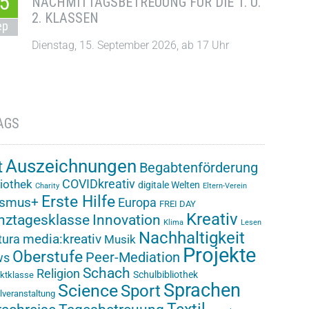
5
NACHMITTAGSBETREUUNG FÜR DIE 1. U.
2. KLASSEN
ep
Dienstag, 15. September 2026, ab 17 Uhr
AGS
Auszeichnungen
t
Begabtenförderung
COVIDkreativ
liothek
digitale Welten
Charity
Eltern-Verein
Erste Hilfe
asmus+
Europa
FREI DAY
Kreativ
nztagesklasse
Innovation
Klima
Lesen
Nachhaltigkeit
media:kreativ
ura
Musik
Projekte
Oberstufe
Peer-Mediation
ws
Schach
Religion
Schulbibliothek
ektklasse
Sprachen
Science
Sport
lveranstaltung