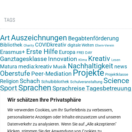
TAGS
Auszeichnungen
Art
Begabtenförderung
COVIDkreativ
Bibliothek
digitale Welten
Charity
Eltern-Verein
Erste Hilfe
Erasmus+
Europa
FREI DAY
Kreativ
Ganztagesklasse
Innovation
Klima
Lesen
Nachhaltigkeit
media:kreativ
Matura
news
Musik
Projekte
Oberstufe
Peer-Mediation
Projektklasse
Science
Schach
Religion
Schulbibliothek
Schulveranstaltung
Sprachen
Sport
Sprachreise
Tagesbetreuung
Textil
Video
Vorlesetag
Umwelt
Veranstaltung
Virtual Reality
VR-Brille
Wir schätzen Ihre Privatsphäre
Zukunft gestalten
Ökologie
Werken
Wir verwenden Cookies, um Ihr Surferlebnis zu verbessern,
personalisierte Anzeigen oder Inhalte einzusetzen und unseren
Datenverkehr zu analysieren. Wenn Sie auf „Alle akzeptieren"
klicken, stimmen Sie der Anwendung von Cookies zu.