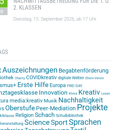
5
NACHMITTAGSBETREUUNG FÜR DIE 1. U.
2. KLASSEN
ep
Dienstag, 15. September 2026, ab 17 Uhr
AGS
Auszeichnungen
t
Begabtenförderung
COVIDkreativ
liothek
digitale Welten
Charity
Eltern-Verein
Erste Hilfe
asmus+
Europa
FREI DAY
Kreativ
nztagesklasse
Innovation
Klima
Lesen
Nachhaltigkeit
media:kreativ
ura
Musik
Projekte
Oberstufe
Peer-Mediation
ws
Schach
Religion
Schulbibliothek
ektklasse
Sprachen
Science
Sport
lveranstaltung