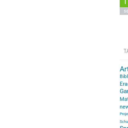
1
s
T
Ar
Bib
Er
Ga
Mat
ne
Proj
Schu