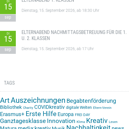
ELTERNABEND 1. KLASSEN
DI
15
Dienstag, 15. September 2026, ab 18:30 Uhr
sep
ELTERNABEND NACHMITTAGSBETREUUNG FÜR DIE 1.
DI
15
U. 2. KLASSEN
Dienstag, 15. September 2026, ab 17 Uhr
sep
TAGS
Auszeichnungen
Art
Begabtenförderung
COVIDkreativ
Bibliothek
digitale Welten
Charity
Eltern-Verein
Erste Hilfe
Erasmus+
Europa
FREI DAY
Kreativ
Ganztagesklasse
Innovation
Klima
Lesen
Nachhaltigkeit
media:kreativ
Matura
news
Musik