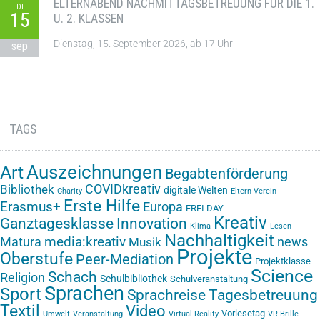
ELTERNABEND NACHMITTAGSBETREUUNG FÜR DIE 1.
DI
15
U. 2. KLASSEN
Dienstag, 15. September 2026, ab 17 Uhr
sep
TAGS
Auszeichnungen
Art
Begabtenförderung
COVIDkreativ
Bibliothek
digitale Welten
Charity
Eltern-Verein
Erste Hilfe
Erasmus+
Europa
FREI DAY
Kreativ
Ganztagesklasse
Innovation
Klima
Lesen
Nachhaltigkeit
media:kreativ
Matura
news
Musik
Projekte
Oberstufe
Peer-Mediation
Projektklasse
Science
Schach
Religion
Schulbibliothek
Schulveranstaltung
Sprachen
Sport
Sprachreise
Tagesbetreuung
Textil
Video
Vorlesetag
Umwelt
Veranstaltung
Virtual Reality
VR-Brille