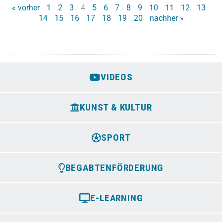
« vorher
1
2
3
4
5
6
7
8
9
10
11
12
13
14
15
16
17
18
19
20
nachher »
VIDEOS
KUNST & KULTUR
SPORT
BEGABTENFÖRDERUNG
E-LEARNING