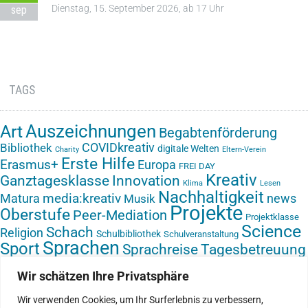
Dienstag, 15. September 2026, ab 17 Uhr
sep
TAGS
Auszeichnungen
Art
Begabtenförderung
COVIDkreativ
Bibliothek
digitale Welten
Charity
Eltern-Verein
Erste Hilfe
Erasmus+
Europa
FREI DAY
Kreativ
Ganztagesklasse
Innovation
Klima
Lesen
Nachhaltigkeit
media:kreativ
Matura
news
Musik
Projekte
Oberstufe
Peer-Mediation
Projektklasse
Science
Schach
Religion
Schulbibliothek
Schulveranstaltung
Sprachen
Sport
Sprachreise
Tagesbetreuung
Textil
Video
Vorlesetag
Umwelt
Veranstaltung
Virtual Reality
VR-Brille
Wir schätzen Ihre Privatsphäre
Zukunft gestalten
Ökologie
Werken
Wir verwenden Cookies, um Ihr Surferlebnis zu verbessern,