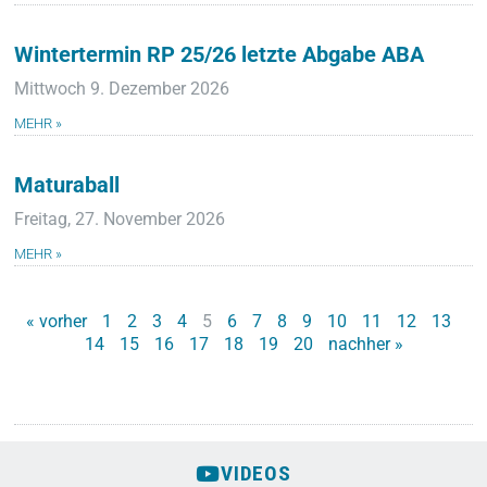
Wintertermin RP 25/26 letzte Abgabe ABA
Mittwoch 9. Dezember 2026
MEHR »
Maturaball
Freitag, 27. November 2026
MEHR »
« vorher
1
2
3
4
5
6
7
8
9
10
11
12
13
14
15
16
17
18
19
20
nachher »
VIDEOS