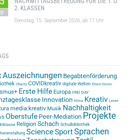
5
NACHMITTAGSBETREUUNG FÜR DIE 1. U.
2. KLASSEN
ep
Dienstag, 15. September 2026, ab 17 Uhr
AGS
Auszeichnungen
t
Begabtenförderung
COVIDkreativ
liothek
digitale Welten
Charity
Eltern-Verein
Erste Hilfe
asmus+
Europa
FREI DAY
Kreativ
nztagesklasse
Innovation
Klima
Lesen
Nachhaltigkeit
media:kreativ
ura
Musik
Projekte
Oberstufe
Peer-Mediation
ws
Schach
Religion
Schulbibliothek
ektklasse
Sprachen
Science
Sport
lveranstaltung