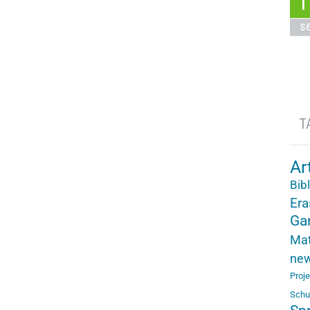
1
s
T
Ar
Bib
Er
Ga
Mat
ne
Proj
Schu