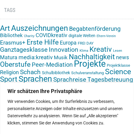
TAGS
Auszeichnungen
Art
Begabtenförderung
COVIDkreativ
Bibliothek
digitale Welten
Charity
Eltern-Verein
Erste Hilfe
Erasmus+
Europa
FREI DAY
Kreativ
Ganztagesklasse
Innovation
Klima
Lesen
Nachhaltigkeit
media:kreativ
Matura
news
Musik
Projekte
Oberstufe
Peer-Mediation
Projektklasse
Science
Schach
Religion
Schulbibliothek
Schulveranstaltung
Sprachen
Sport
Sprachreise
Tagesbetreuung
Textil
Video
Vorlesetag
Umwelt
Veranstaltung
Virtual Reality
VR-Brille
Wir schätzen Ihre Privatsphäre
Zukunft gestalten
Ökologie
Werken
Wir verwenden Cookies, um Ihr Surferlebnis zu verbessern,
personalisierte Anzeigen oder Inhalte einzusetzen und unseren
Datenverkehr zu analysieren. Wenn Sie auf „Alle akzeptieren"
klicken, stimmen Sie der Anwendung von Cookies zu.
IMPRESSUM
INSTAGRAM
DATENSCHUTZ