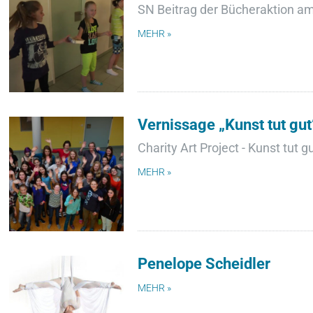
SN Beitrag der Bücheraktion a
MEHR »
Vernissage „Kunst tut gut
Charity Art Project - Kunst tut g
MEHR »
Penelope Scheidler
MEHR »