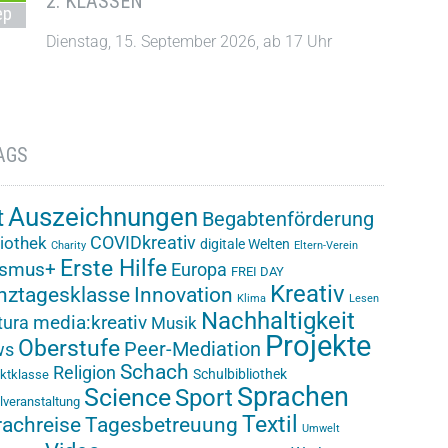
2. KLASSEN
ep
Dienstag, 15. September 2026, ab 17 Uhr
AGS
Auszeichnungen
t
Begabtenförderung
COVIDkreativ
liothek
digitale Welten
Charity
Eltern-Verein
Erste Hilfe
asmus+
Europa
FREI DAY
Kreativ
nztagesklasse
Innovation
Klima
Lesen
Nachhaltigkeit
media:kreativ
ura
Musik
Projekte
Oberstufe
Peer-Mediation
ws
Schach
Religion
Schulbibliothek
ektklasse
Sprachen
Science
Sport
lveranstaltung
Textil
rachreise
Tagesbetreuung
Umwelt