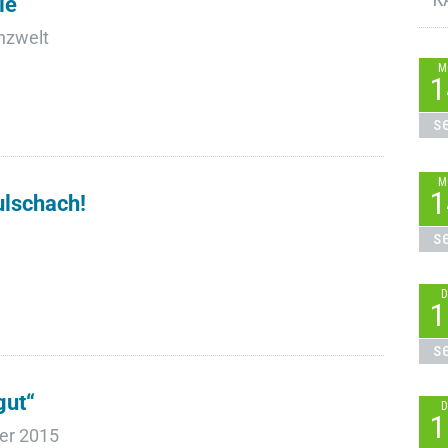
ie
anzwelt
M
1
s
M
1
lschach!
s
D
1
s
gut“
D
1
ner 2015