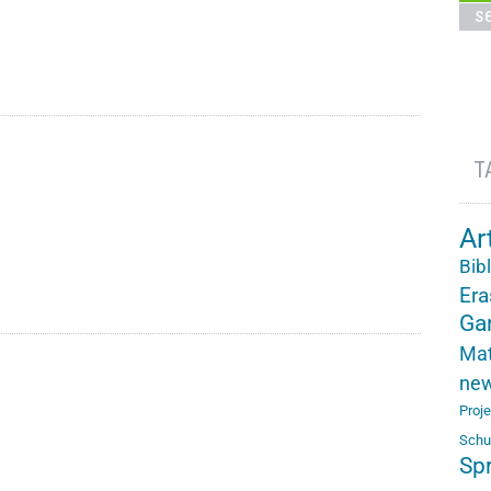
s
T
Ar
Bib
Er
Ga
Mat
ne
Proj
Schu
Sp