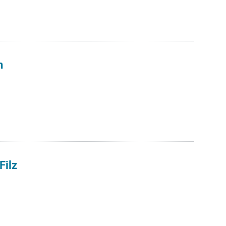
h
Filz