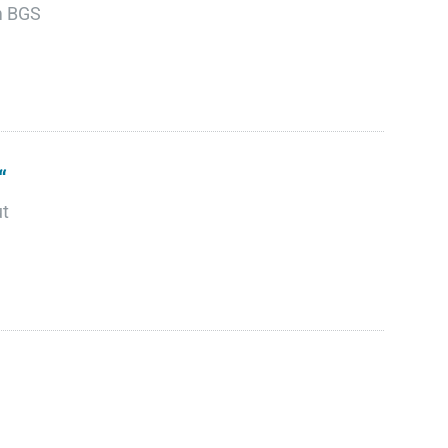
m BGS
“
ut