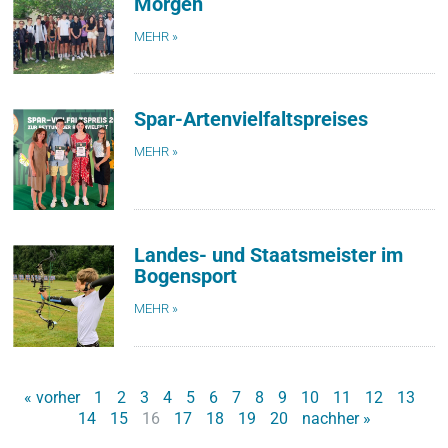
Morgen
MEHR »
Spar-Artenvielfaltspreises
MEHR »
Landes- und Staatsmeister im
Bogensport
MEHR »
« vorher
1
2
3
4
5
6
7
8
9
10
11
12
13
14
15
16
17
18
19
20
nachher »