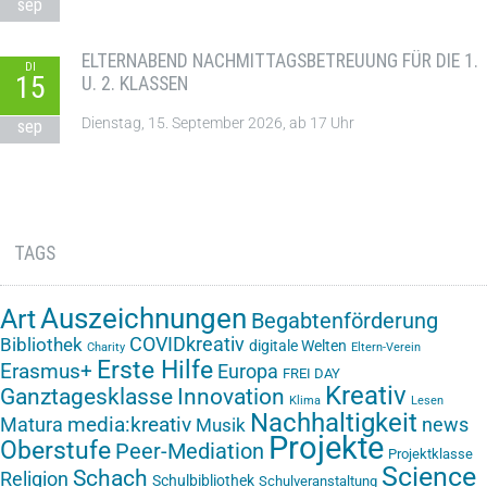
sep
ELTERNABEND NACHMITTAGSBETREUUNG FÜR DIE 1.
DI
15
U. 2. KLASSEN
Dienstag, 15. September 2026, ab 17 Uhr
sep
TAGS
Auszeichnungen
Art
Begabtenförderung
COVIDkreativ
Bibliothek
digitale Welten
Charity
Eltern-Verein
Erste Hilfe
Erasmus+
Europa
FREI DAY
Kreativ
Ganztagesklasse
Innovation
Klima
Lesen
Nachhaltigkeit
media:kreativ
Matura
news
Musik
Projekte
Oberstufe
Peer-Mediation
Projektklasse
Science
Schach
Religion
Schulbibliothek
Schulveranstaltung