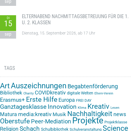
sep
ELTERNABEND NACHMITTAGSBETREUUNG FÜR DIE 1.
DI
15
U. 2. KLASSEN
Dienstag, 15. September 2026, ab 17 Uhr
sep
TAGS
Auszeichnungen
Art
Begabtenförderung
COVIDkreativ
Bibliothek
digitale Welten
Charity
Eltern-Verein
Erste Hilfe
Erasmus+
Europa
FREI DAY
Kreativ
Ganztagesklasse
Innovation
Klima
Lesen
Nachhaltigkeit
media:kreativ
Matura
news
Musik
Projekte
Oberstufe
Peer-Mediation
Projektklasse
Science
Schach
Religion
Schulbibliothek
Schulveranstaltung