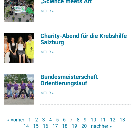
„Science meets Art“
MEHR »
Charity-Abend für die Krebshilfe
Salzburg
MEHR »
Bundesmeisterschaft
Orientierungslauf
MEHR »
« vorher
1
2
3
4
5
6
7
8
9
10
11
12
13
14
15
16
17
18
19
20
nachher »